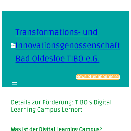
Zum
Inhalt
springen
Transformations- und
Innovationsgenossenschaft
Bad Oldesloe TIBO e.G.
Newsletter abonnieren
Details zur Förderung: TIBO`s Digital
Learning Campus Lernort
Was ist der Digital Learning Campus
?