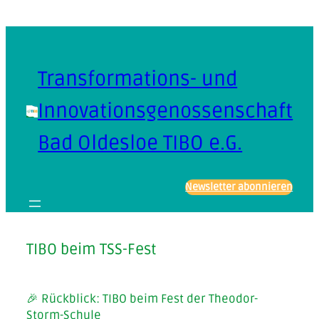
Zum
Inhalt
springen
Transformations- und
Innovationsgenossenschaft
Bad Oldesloe TIBO e.G.
Newsletter abonnieren
TIBO beim TSS-Fest
🎉 Rückblick: TIBO beim Fest der Theodor-
Storm-Schule