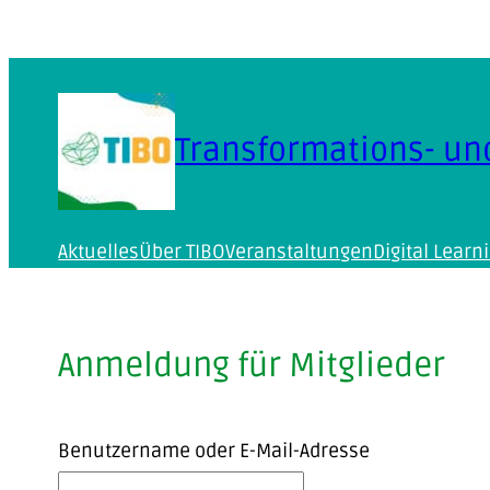
Zum
Inhalt
springen
Transformations- un
Aktuelles
Über TIBO
Veranstaltungen
Digital Lear
Anmeldung für Mitglieder
Benutzername oder E-Mail-Adresse