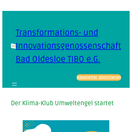
Zum
Inhalt
springen
Transformations- und
Innovationsgenossenschaft
Bad Oldesloe TIBO e.G.
Newsletter abonnieren
Der Klima-Klub Umweltengel startet